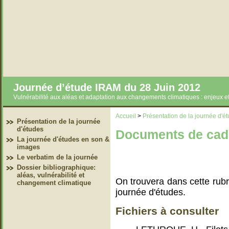
Journée d’étude IRAM du 28 Juin 2012
Vulnérabilité aux aléas et adaptation aux changements climatiques : enjeux 
Accueil
>
Présentation de la journée d'é
Présentation de la journée
d'études
Documents de cadr
La journée d'études en son &
images
Le verbatim de la journée
Dossier bibliographique:
aléas, vulnérabilité et
On trouvera dans cette rub
changement climatique
journée d'études.
Fichiers à consulter